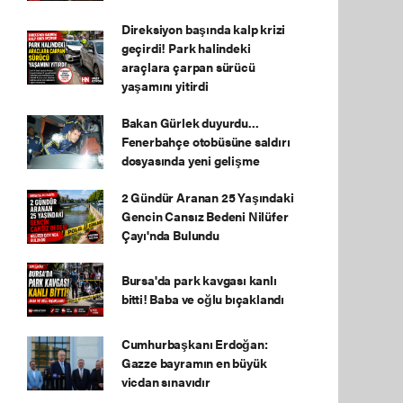
Direksiyon başında kalp krizi
geçirdi! Park halindeki
araçlara çarpan sürücü
yaşamını yitirdi
Bakan Gürlek duyurdu...
Fenerbahçe otobüsüne saldırı
dosyasında yeni gelişme
2 Gündür Aranan 25 Yaşındaki
Gencin Cansız Bedeni Nilüfer
Çayı'nda Bulundu
Bursa'da park kavgası kanlı
bitti! Baba ve oğlu bıçaklandı
Cumhurbaşkanı Erdoğan:
Gazze bayramın en büyük
vicdan sınavıdır