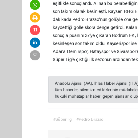
eşitlikle sonuçlandı. Alınan bu beraberliğ
son takım olarak kesinleşti. Kayseri RHG
dakikada Pedro Brazao’nun golüyle öne geç
kaydettiği golle skora denge getirdi. Kala
sonuçla puanını 37’ye çıkaran Bodrum FK, 
kesinleşen son takım oldu. Kayserispor ise
Adana Demirspor, Hatayspor ve Sivasspor’
Süper Lig’e çıktığı ilk sezonun ardından tek
Anadolu Ajansı (AA), İhlas Haber Ajansı (İHA
tüm haberler, sitemizin editörlerinin müdahal
hukuki muhataplar haberi geçen ajanslar olup s
#Süper lig
#Pedro Brazao