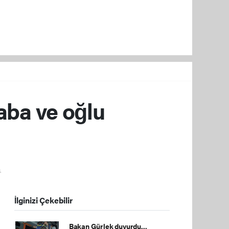
Baba ve oğlu
.
İlginizi Çekebilir
Bakan Gürlek duyurdu...