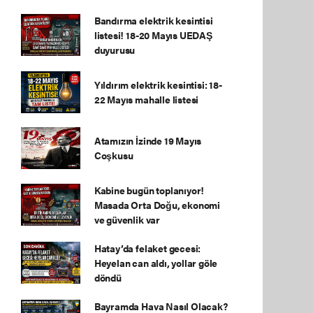
Bandırma elektrik kesintisi
listesi! 18-20 Mayıs UEDAŞ
duyurusu
Yıldırım elektrik kesintisi: 18-
22 Mayıs mahalle listesi
Atamızın İzinde 19 Mayıs
Coşkusu
Kabine bugün toplanıyor!
Masada Orta Doğu, ekonomi
ve güvenlik var
Hatay’da felaket gecesi:
Heyelan can aldı, yollar göle
döndü
Bayramda Hava Nasıl Olacak?