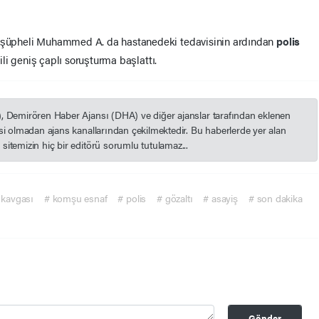
an şüpheli Muhammed A. da hastanedeki tedavisinin ardından
polis
gili geniş çaplı soruşturma başlattı.
), Demirören Haber Ajansı (DHA) ve diğer ajanslar tarafından eklenen
esi olmadan ajans kanallarından çekilmektedir. Bu haberlerde yer alan
itemizin hiç bir editörü sorumlu tutulamaz...
 kavgası
# komşu esnaf
# polis
# gözaltı
# asayiş
# son dakika
Gönder