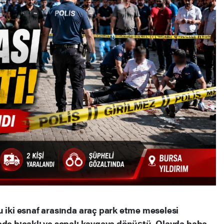
u iki esnaf arasında araç park etme meselesi
ede bıçaklı ve sopalı kavgaya dönüştü. Olayda baba