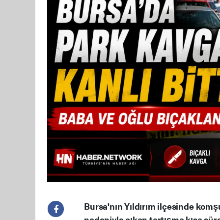
Bursa'nın Yıldırım ilçesinde komş
nedeniyle çıkan tartışma kısa sür