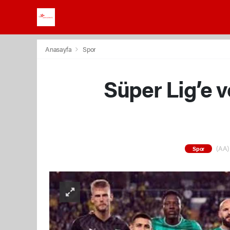
Anasayfa
Spor
Süper Lig’e 
(AA) 
Spor