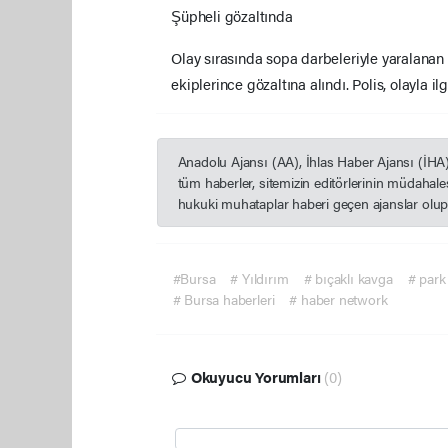
Şüpheli gözaltında
Olay sırasında sopa darbeleriyle yaralan
ekiplerince gözaltına alındı. Polis, olayla il
Anadolu Ajansı (AA), İhlas Haber Ajansı (İHA
tüm haberler, sitemizin editörlerinin müdahal
hukuki muhataplar haberi geçen ajanslar olup s
#Bursa
# Yıldırım
# bıçaklı kavga
# park
# Bursa haberleri
# haber network
Okuyucu Yorumları
(0)