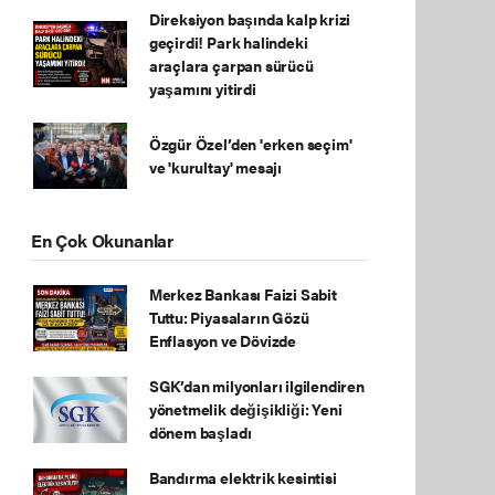
Direksiyon başında kalp krizi
geçirdi! Park halindeki
araçlara çarpan sürücü
yaşamını yitirdi
Özgür Özel’den 'erken seçim'
ve 'kurultay' mesajı
En Çok Okunanlar
Merkez Bankası Faizi Sabit
Tuttu: Piyasaların Gözü
Enflasyon ve Dövizde
SGK’dan milyonları ilgilendiren
yönetmelik değişikliği: Yeni
dönem başladı
Bandırma elektrik kesintisi