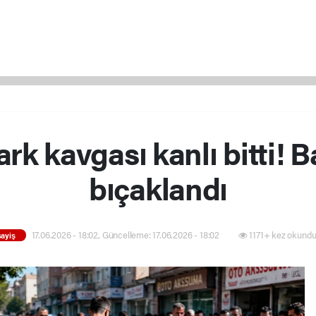
rk kavgası kanlı bitti! 
bıçaklandı
17.06.2026 - 18:02, Güncelleme: 17.06.2026 - 18:02
1171+ kez okundu
ayiş