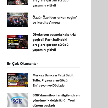
yaşamını yitirdi
Özgür Özel’den 'erken seçim'
ve 'kurultay' mesajı
Direksiyon başında kalp krizi
geçirdi! Park halindeki
araçlara çarpan sürücü
yaşamını yitirdi
En Çok Okunanlar
Merkez Bankası Faizi Sabit
Tuttu: Piyasaların Gözü
Enflasyon ve Dövizde
SGK’dan milyonları ilgilendiren
yönetmelik değişikliği: Yeni
dönem başladı