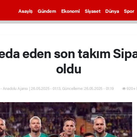
Asayiş
Gündem
Ekonomi
Siyaset
Dünya
Spor
veda eden son takım Si
oldu
- Anadolu Ajansı | 26.05.2025 - 01:13, Güncelleme: 26.05.2025 - 01:19
920+ 