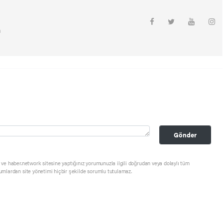
m
Gönder
ve haber.network sitesine yaptığınız yorumunuzla ilgili doğrudan veya dolaylı tüm
umlardan site yönetimi hiçbir şekilde sorumlu tutulamaz.