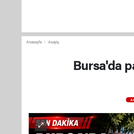
Anasayfa
Asayiş
Bursa'da pa
As