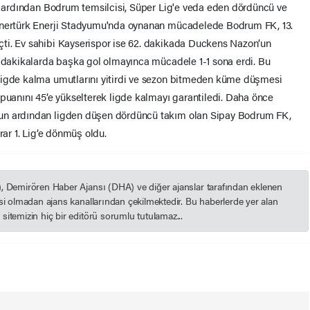
in ardından Bodrum temsilcisi, Süper Lig'e veda eden dördüncü ve
 Enertürk Enerji Stadyumu'nda oynanan mücadelede Bodrum FK, 13.
ti. Ev sahibi Kayserispor ise 62. dakikada Duckens Nazon’un
n dakikalarda başka gol olmayınca mücadele 1-1 sona erdi. Bu
ligde kalma umutlarını yitirdi ve sezon bitmeden küme düşmesi
 puanını 45’e yükselterek ligde kalmayı garantiledi. Daha önce
un ardından ligden düşen dördüncü takım olan Sipay Bodrum FK,
rar 1. Lig’e dönmüş oldu.
), Demirören Haber Ajansı (DHA) ve diğer ajanslar tarafından eklenen
esi olmadan ajans kanallarından çekilmektedir. Bu haberlerde yer alan
itemizin hiç bir editörü sorumlu tutulamaz...