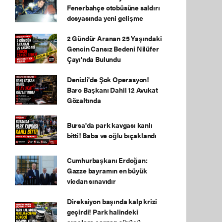
Fenerbahçe otobüsüne saldırı
dosyasında yeni gelişme
2 Gündür Aranan 25 Yaşındaki
Gencin Cansız Bedeni Nilüfer
Çayı'nda Bulundu
Denizli'de Şok Operasyon!
Baro Başkanı Dahil 12 Avukat
Gözaltında
Bursa'da park kavgası kanlı
bitti! Baba ve oğlu bıçaklandı
Cumhurbaşkanı Erdoğan:
Gazze bayramın en büyük
vicdan sınavıdır
Direksiyon başında kalp krizi
geçirdi! Park halindeki
araçlara çarpan sürücü