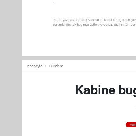
Yorum yazarak Topluluk Kuralları’nı kabul etmiş bulunuyor 
sorumluluğu tek başınıza üstleniyorsunuz. Yazılan tüm yor
Anasayfa
Gündem
Kabine bu
Gü