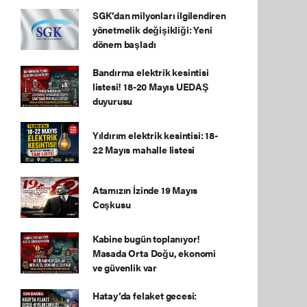
SGK’dan milyonları ilgilendiren
yönetmelik değişikliği: Yeni
dönem başladı
Bandırma elektrik kesintisi
listesi! 18-20 Mayıs UEDAŞ
duyurusu
Yıldırım elektrik kesintisi: 18-
22 Mayıs mahalle listesi
Atamızın İzinde 19 Mayıs
Coşkusu
Kabine bugün toplanıyor!
Masada Orta Doğu, ekonomi
ve güvenlik var
Hatay’da felaket gecesi: