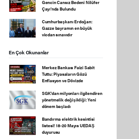
Gencin Cansız Bedeni Nilüfer
Çayı'nda Bulundu
Cumhurbaşkanı Erdoğan:
Gazze bayramın en büyük
vicdan sınavıdır
En Çok Okunanlar
Merkez Bankası Faizi Sabit
Tuttu: Piyasaların Gözü
Enflasyon ve Dövizde
SGK’dan milyonları ilgilendiren
yönetmelik değişikliği: Yeni
dönem başladı
Bandırma elektrik kesintisi
listesi! 18-20 Mayıs UEDAŞ
duyurusu