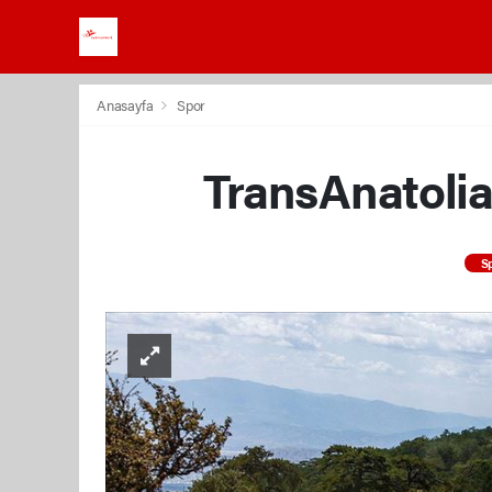
Anasayfa
Spor
TransAnatolia
S