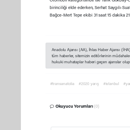
birinciliği elde ederken, Serhat Saygılı-Sua
Bağce-Mert Tepe ekibi 31 saat 15 dakika 21 
Anadolu Ajansı (AA), İhlas Haber Ajansı (İHA
tüm haberler, sitemizin editörlerinin müdahal
hukuki muhataplar haberi geçen ajanslar olup s
#transanatolia
#2020 yarış
#istanbul
#ya
Okuyucu Yorumları
(0)