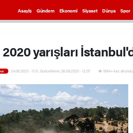
Asayiş
Gündem
Ekonomi
Siyaset
Dünya
Spor
 2020 yarışları İstanbul
24.08.2020 - 11:11, Güncelleme: 26.08.2020 - 12:07
1994+ kez okundu
por