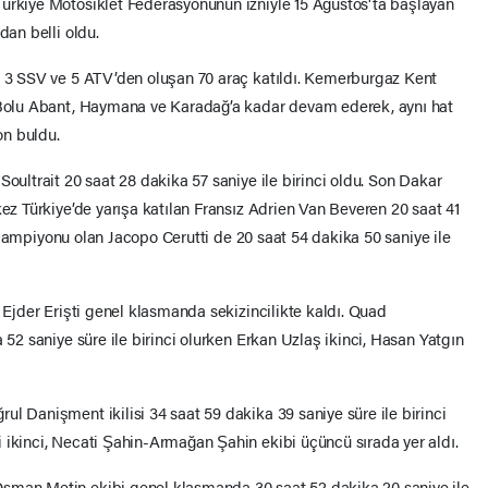
Türkiye Motosiklet Federasyonunun izniyle 15 Ağustos'ta başlayan
dan belli oldu.
, 3 SSV ve 5 ATV’den oluşan 70 araç katıldı. Kemerburgaz Kent
; Bolu Abant, Haymana ve Karadağ’a kadar devam ederek, aynı hat
on buldu.
Soultrait 20 saat 28 dakika 57 saniye ile birinci oldu. Son Dakar
kez Türkiye’de yarışa katılan Fransız Adrien Van Beveren 20 saat 41
lya şampiyonu olan Jacopo Cerutti de 20 saat 54 dakika 50 saniye ile
n Ejder Erişti genel klasmanda sekizincilikte kaldı. Quad
 52 saniye süre ile birinci olurken Erkan Uzlaş ikinci, Hasan Yatgın
l Danişment ikilisi 34 saat 59 dakika 39 saniye süre ile birinci
 ikinci, Necati Şahin-Armağan Şahin ekibi üçüncü sırada yer aldı.
sman Metin ekibi genel klasmanda 30 saat 52 dakika 20 saniye ile