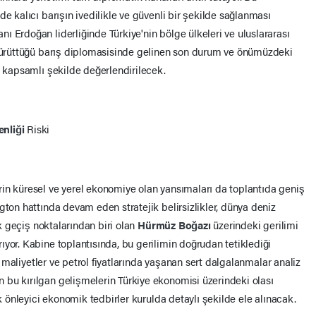
de kalıcı barışın ivedilikle ve güvenli bir şekilde sağlanması
 Erdoğan liderliğinde Türkiye'nin bölge ülkeleri ve uluslararası
 yürüttüğü barış diplomasisinde gelinen son durum ve önümüzdeki
r kapsamlı şekilde değerlendirilecek.
enliği
Riski
in küresel ve yerel ekonomiye olan yansımaları da toplantıda geniş
gton hattında devam eden stratejik belirsizlikler, dünya deniz
ik geçiş noktalarından biri olan
Hürmüz Boğazı
üzerindeki gerilimi
yor. Kabine toplantısında, bu gerilimin doğrudan tetiklediği
tik maliyetler ve petrol fiyatlarında yaşanan sert dalgalanmalar analiz
bu kırılgan gelişmelerin Türkiye ekonomisi üzerindeki olası
ak önleyici ekonomik tedbirler kurulda detaylı şekilde ele alınacak.