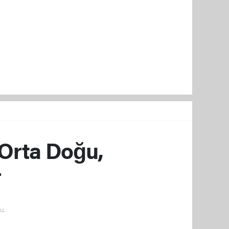
Orta Doğu,
r
u.