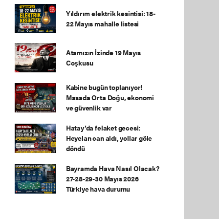
Yıldırım elektrik kesintisi: 18-
22 Mayıs mahalle listesi
Atamızın İzinde 19 Mayıs
Coşkusu
Kabine bugün toplanıyor!
Masada Orta Doğu, ekonomi
ve güvenlik var
Hatay’da felaket gecesi:
Heyelan can aldı, yollar göle
döndü
Bayramda Hava Nasıl Olacak?
27-28-29-30 Mayıs 2026
Türkiye hava durumu