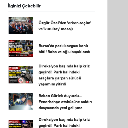
İlginizi Çekebilir
Özgür Özel’den 'erken seçim'
ve 'kurultay' mesajı
Bursa'da park kavgası kanlı
bitti! Baba ve oğlu bıçaklandı
Direksiyon başında kalp krizi
geçirdi! Park halindeki
araçlara çarpan sürücü
yaşamını yitirdi
Bakan Gürlek duyurdu...
Fenerbahçe otobüsüne saldırı
dosyasında yeni gelişme
Direksiyon başında kalp krizi
geçirdi! Park halindeki