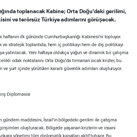
ında toplanacak Kabine; Orta Doğu'daki gerilimi,
sini ve terörsüz Türkiye adımlarını görüşecek.
haftanın ilk gününde Cumhurbaşkanlığı Kabinesi’ni topluyor.
 ve stratejik toplantıda, hem iç politikayı hem de dış politikayı
aya yatırılacak. Yeni haftaya oldukça yoğun ve dinamik bir çalışma
likli odak noktalarını Orta Doğu'da tırmanan sıcak krizler, bu
 ve yurt içinde yürütülen kararlı güvenlik adımları oluşturuyor.
arış Diplomasisi
n gündem maddesini, İsrail'in bölgedeki gerilim ile çatışma
irişimleri oluşturacak. Bölgede yaşanan krizlerin ve insani
nkara yönetimi tüm diplomatik kanalları aktif tutuyor. Bu