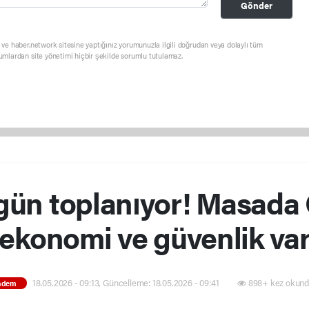
Gönder
ve haber.network sitesine yaptığınız yorumunuzla ilgili doğrudan veya dolaylı tüm
umlardan site yönetimi hiçbir şekilde sorumlu tutulamaz.
gün toplanıyor! Masada 
ekonomi ve güvenlik va
18.05.2026 - 09:13, Güncelleme: 18.05.2026 - 09:41
898+ kez okund
ndem