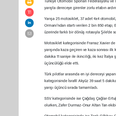
Türkiye Otomobil Sporları Federasyonu ve 
yarışta dereceye girenler zorlu etabın ardın
Yarışa 25 motosiklet, 37 adet 4x4 otomobil
Ormanı’ndan startı verilen 2 bin 850 etap
üzerinde farklı bir dönüş rotasıyla Şile’de s
Motosiklet kategorisinde Fransız Xavier de 
yarışında kaza geçiren ve kaza sonrası ilk 
dakika 11 saniye ile ikinciliği, iki kez İta
üçüncülüğü elde etti.
Türk pilotlar arasında en iyi dereceyi yapa
kategorisinde İsrafil Akyüz 39 saat 5 dakika
yarışı üçüncü sırada tamamladı.
SSV kategorisinde ise Çağdaş Çağlar-Ertuğru
olurken, Zafer Durmaz-Onur Altan Tan ekibi
Otomobil kategorisinde ise Tarık Gökbay-O