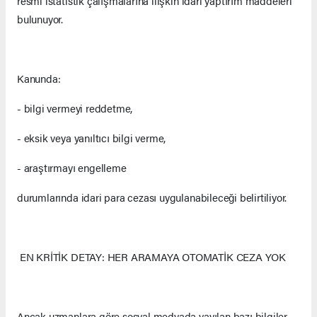
resmi istatistik çalışmalarına ilişkin idari yaptırım maddeleri
bulunuyor.
Kanunda:
- bilgi vermeyi reddetme,
- eksik veya yanıltıcı bilgi verme,
- araştırmayı engelleme
durumlarında idari para cezası uygulanabileceği belirtiliyor.
EN KRİTİK DETAY: HER ARAMAYA OTOMATİK CEZA YOK
Ancak uzmanlara göre sosyal medyada yayılan bazı bilgiler