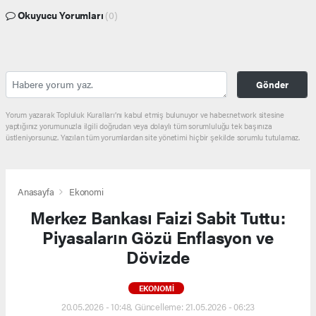
Okuyucu Yorumları
(0)
Gönder
Yorum yazarak Topluluk Kuralları’nı kabul etmiş bulunuyor ve haber.network sitesine
yaptığınız yorumunuzla ilgili doğrudan veya dolaylı tüm sorumluluğu tek başınıza
üstleniyorsunuz. Yazılan tüm yorumlardan site yönetimi hiçbir şekilde sorumlu tutulamaz.
Anasayfa
Ekonomi
Merkez Bankası Faizi Sabit Tuttu:
Piyasaların Gözü Enflasyon ve
Dövizde
EKONOMI
20.05.2026 - 10:48, Güncelleme: 21.05.2026 - 06:23