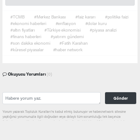
#TCMB
#Merkez Bankası
#faiz kararı
#politika faizi
#ekonomi haberleri
#enflasyon
#dolar kuru
#altın fiyatları
#Türkiye ekonomisi
#piyasa analizi
#finans haberleri
#yatırım gündemi
#son dakika ekonomi
#Fatih Karahan
#küresel piyasalar
#haber network
Okuyucu Yorumları
(0)
Gönder
Yorum yazarak Topluluk Kuralları’nı kabul etmiş bulunuyor ve haber.network sitesine
yaptığınız yorumunuzla ilgili doğrudan veya dolaylı tüm sorumluluğu tek başınıza
üstleniyorsunuz. Yazılan tüm yorumlardan site yönetimi hiçbir şekilde sorumlu tutulamaz.