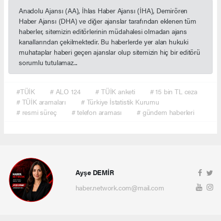
Anadolu Ajansı (AA), İhlas Haber Ajansı (İHA), Demirören
Haber Ajansı (DHA) ve diğer ajanslar tarafından eklenen tüm
haberler, sitemizin editörlerinin müdahalesi olmadan ajans
kanallarından çekilmektedir. Bu haberlerde yer alan hukuki
muhataplar haberi geçen ajanslar olup sitemizin hiç bir editörü
sorumlu tutulamaz...
#TÜİK
# ALO 124
# TÜİK anketi
# 15 bin TL ceza
# TÜİK aramaları
# Türkiye İstatistik Kurumu
# resmi süreç
# telefon araması
# gündem haberleri
Ayşe DEMİR
haber.network.com@mail.com