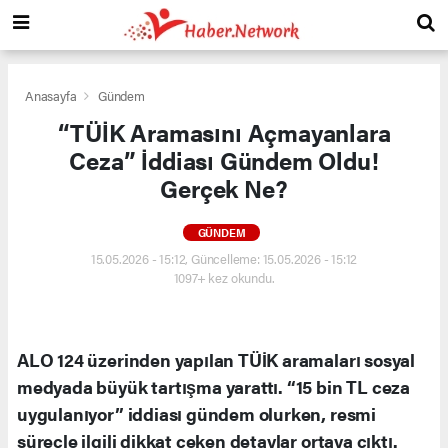
Anasayfa
Gündem
“TÜİK Aramasını Açmayanlara
Ceza” İddiası Gündem Oldu!
Gerçek Ne?
GÜNDEM
15.05.2026 - 15:12, Güncelleme: 15.05.2026 - 15:12
1097+ kez okundu.
ALO 124 üzerinden yapılan TÜİK aramaları sosyal
medyada büyük tartışma yarattı. “15 bin TL ceza
uygulanıyor” iddiası gündem olurken, resmi
süreçle ilgili dikkat çeken detaylar ortaya çıktı.