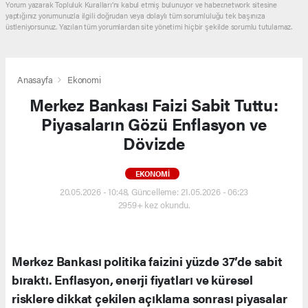
Yorum yazarak Topluluk Kuralları’nı kabul etmiş bulunuyor ve haber.network sitesine
yaptığınız yorumunuzla ilgili doğrudan veya dolaylı tüm sorumluluğu tek başınıza
üstleniyorsunuz. Yazılan tüm yorumlardan site yönetimi hiçbir şekilde sorumlu tutulamaz.
Anasayfa
Ekonomi
Merkez Bankası Faizi Sabit Tuttu:
Piyasaların Gözü Enflasyon ve
Dövizde
EKONOMI
20.05.2026 - 10:48, Güncelleme: 21.05.2026 - 06:23
2959+ kez okundu.
Merkez Bankası politika faizini yüzde 37’de sabit
bıraktı. Enflasyon, enerji fiyatları ve küresel
risklere dikkat çekilen açıklama sonrası piyasalar