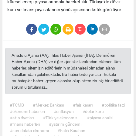
küresel enerji piyasalarındaki hareketlilik, Türkiye’de döviz
kuru ve finans piyasalarının yönü açısından kritik görülüyor.
Anadolu Ajansı (AA), İhlas Haber Ajansı (İHA), Demirören
Haber Ajansı (DHA) ve diğer ajanslar tarafından eklenen tüm
haberler, sitemizin editörlerinin müdahalesi olmadan ajans
kanallarından çekilmektedir. Bu haberlerde yer alan hukuki
muhataplar haberi geçen ajanslar olup sitemizin hiç bir editörü
sorumlu tutulamaz...
#TCMB
#Merkez Bankası
#faiz kararı
#politika faizi
#ekonomi haberleri
#enflasyon
#dolar kuru
#altın fiyatları
#Türkiye ekonomisi
#piyasa analizi
#finans haberleri
#yatırım gündemi
#son dakika ekonomi
#Fatih Karahan