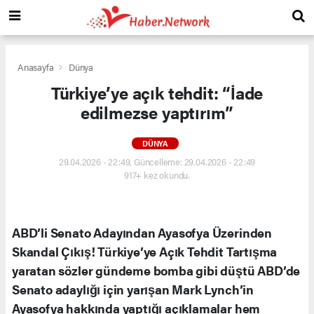
Anasayfa
Dünya
Türkiye’ye açık tehdit: “İade
edilmezse yaptırım”
DÜNYA
29.04.2026 - 22:49, Güncelleme: 29.04.2026 - 22:49
917+ kez okundu.
ABD’li Senato Adayından Ayasofya Üzerinden
Skandal Çıkış! Türkiye’ye Açık Tehdit Tartışma
yaratan sözler gündeme bomba gibi düştü ABD’de
Senato adaylığı için yarışan Mark Lynch’in
Ayasofya hakkında yaptığı açıklamalar hem