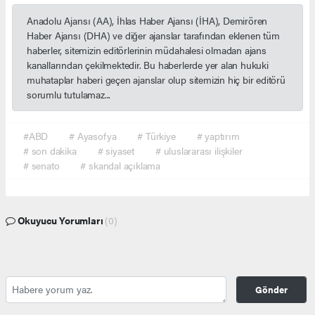
Anadolu Ajansı (AA), İhlas Haber Ajansı (İHA), Demirören
Haber Ajansı (DHA) ve diğer ajanslar tarafından eklenen tüm
haberler, sitemizin editörlerinin müdahalesi olmadan ajans
kanallarından çekilmektedir. Bu haberlerde yer alan hukuki
muhataplar haberi geçen ajanslar olup sitemizin hiç bir editörü
sorumlu tutulamaz...
#ABD
# Ayasofya
# Türkiye
# yaptırım
# son dakika
# siyaset
# uluslararası ilişkiler
# senato
# skandal açıklama
Okuyucu Yorumları
(0)
Gönder