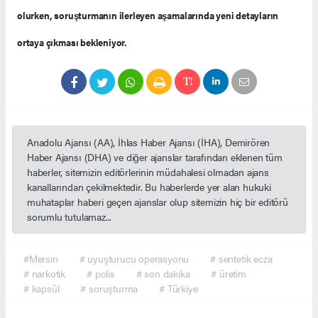
olurken, soruşturmanın ilerleyen aşamalarında yeni detayların
ortaya çıkması bekleniyor.
Anadolu Ajansı (AA), İhlas Haber Ajansı (İHA), Demirören
Haber Ajansı (DHA) ve diğer ajanslar tarafından eklenen tüm
haberler, sitemizin editörlerinin müdahalesi olmadan ajans
kanallarından çekilmektedir. Bu haberlerde yer alan hukuki
muhataplar haberi geçen ajanslar olup sitemizin hiç bir editörü
sorumlu tutulamaz...
#Mersin
# uyuşturucu operasyonu
# sentetik ecza
# narkotik
# polis
# son dakika
# üretim
# kapsül
# soruşturma
# Türkiye