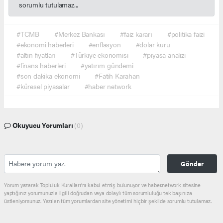
sorumlu tutulamaz...
#TCMB
#Merkez Bankası
#faiz kararı
#politika faizi
#ekonomi haberleri
#enflasyon
#dolar kuru
#altın fiyatları
#Türkiye ekonomisi
#piyasa analizi
#finans haberleri
#yatırım gündemi
#son dakika ekonomi
#Fatih Karahan
#küresel piyasalar
#haber network
Okuyucu Yorumları
(0)
Gönder
Yorum yazarak Topluluk Kuralları’nı kabul etmiş bulunuyor ve haber.network sitesine
yaptığınız yorumunuzla ilgili doğrudan veya dolaylı tüm sorumluluğu tek başınıza
üstleniyorsunuz. Yazılan tüm yorumlardan site yönetimi hiçbir şekilde sorumlu tutulamaz.