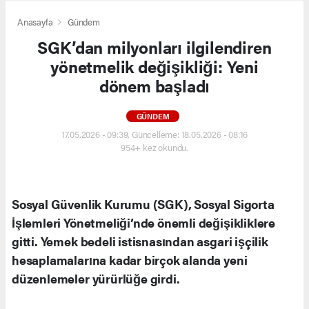
Anasayfa
Gündem
SGK’dan milyonları ilgilendiren
yönetmelik değişikliği: Yeni
dönem başladı
GÜNDEM
17.05.2026 - 09:39, Güncelleme: 18.05.2026 - 08:16
954+ kez okundu.
Sosyal Güvenlik Kurumu (SGK), Sosyal Sigorta
İşlemleri Yönetmeliği’nde önemli değişikliklere
gitti. Yemek bedeli istisnasından asgari işçilik
hesaplamalarına kadar birçok alanda yeni
düzenlemeler yürürlüğe girdi.