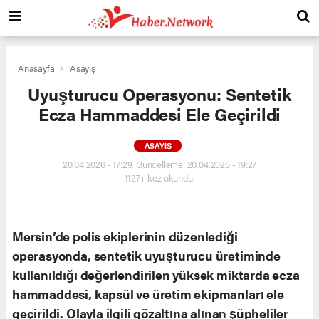
Anasayfa
Asayiş
Uyuşturucu Operasyonu: Sentetik
Ecza Hammaddesi Ele Geçirildi
ASAYIŞ
20.04.2026 - 17:29, Güncelleme: 20.04.2026 - 19:27
1127+ kez okundu.
Mersin’de polis ekiplerinin düzenlediği
operasyonda, sentetik uyuşturucu üretiminde
kullanıldığı değerlendirilen yüksek miktarda ecza
hammaddesi, kapsül ve üretim ekipmanları ele
geçirildi. Olayla ilgili gözaltına alınan şüpheliler