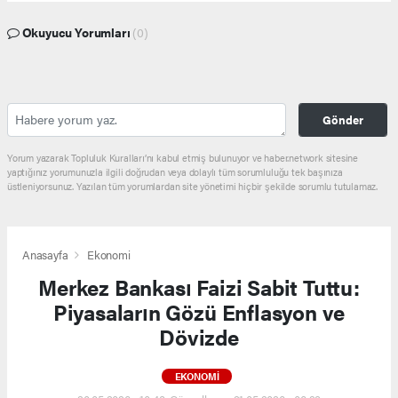
Okuyucu Yorumları
(0)
Gönder
Yorum yazarak Topluluk Kuralları’nı kabul etmiş bulunuyor ve haber.network sitesine
yaptığınız yorumunuzla ilgili doğrudan veya dolaylı tüm sorumluluğu tek başınıza
üstleniyorsunuz. Yazılan tüm yorumlardan site yönetimi hiçbir şekilde sorumlu tutulamaz.
Anasayfa
Ekonomi
Merkez Bankası Faizi Sabit Tuttu:
Piyasaların Gözü Enflasyon ve
Dövizde
EKONOMI