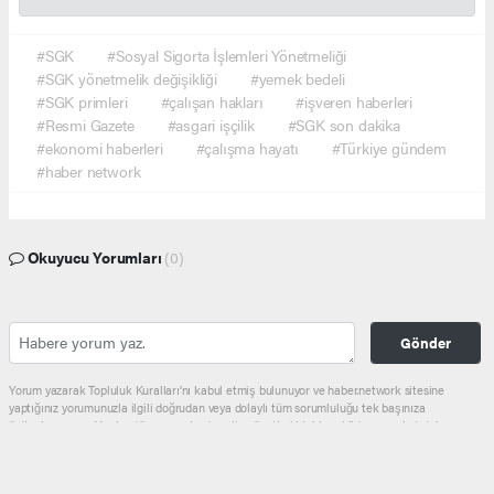
#SGK
#Sosyal Sigorta İşlemleri Yönetmeliği
#SGK yönetmelik değişikliği
#yemek bedeli
#SGK primleri
#çalışan hakları
#işveren haberleri
#Resmi Gazete
#asgari işçilik
#SGK son dakika
#ekonomi haberleri
#çalışma hayatı
#Türkiye gündem
#haber network
Okuyucu Yorumları
(0)
Gönder
Yorum yazarak Topluluk Kuralları’nı kabul etmiş bulunuyor ve haber.network sitesine
yaptığınız yorumunuzla ilgili doğrudan veya dolaylı tüm sorumluluğu tek başınıza
üstleniyorsunuz. Yazılan tüm yorumlardan site yönetimi hiçbir şekilde sorumlu tutulamaz.