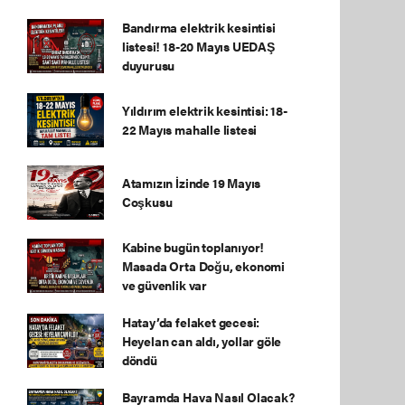
Bandırma elektrik kesintisi
listesi! 18-20 Mayıs UEDAŞ
duyurusu
Yıldırım elektrik kesintisi: 18-
22 Mayıs mahalle listesi
Atamızın İzinde 19 Mayıs
Coşkusu
Kabine bugün toplanıyor!
Masada Orta Doğu, ekonomi
ve güvenlik var
Hatay’da felaket gecesi:
Heyelan can aldı, yollar göle
döndü
Bayramda Hava Nasıl Olacak?