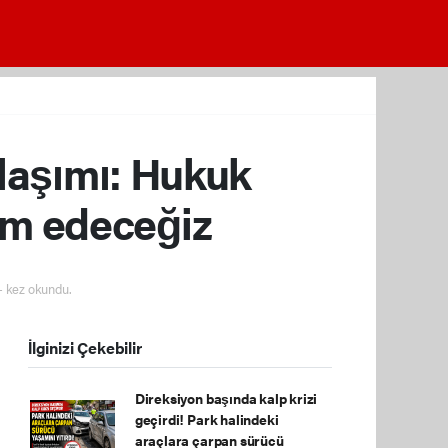
laşımı: Hukuk
am edeceğiz
 kez okundu.
İlginizi Çekebilir
Direksiyon başında kalp krizi
geçirdi! Park halindeki
araçlara çarpan sürücü