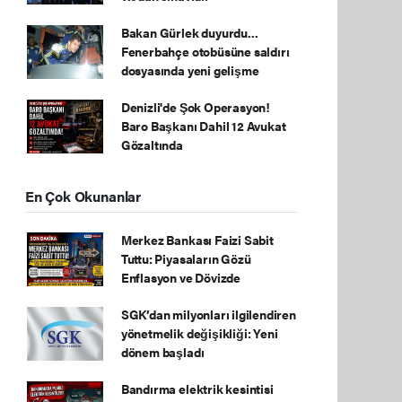
Bakan Gürlek duyurdu...
Fenerbahçe otobüsüne saldırı
dosyasında yeni gelişme
Denizli'de Şok Operasyon!
Baro Başkanı Dahil 12 Avukat
Gözaltında
En Çok Okunanlar
Merkez Bankası Faizi Sabit
Tuttu: Piyasaların Gözü
Enflasyon ve Dövizde
SGK’dan milyonları ilgilendiren
yönetmelik değişikliği: Yeni
dönem başladı
Bandırma elektrik kesintisi