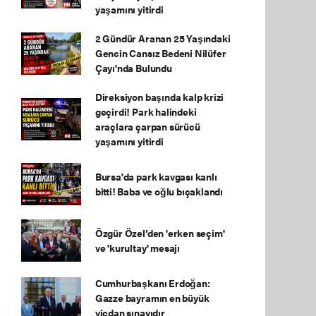
yaşamını yitirdi
2 Gündür Aranan 25 Yaşındaki
Gencin Cansız Bedeni Nilüfer
Çayı'nda Bulundu
Direksiyon başında kalp krizi
geçirdi! Park halindeki
araçlara çarpan sürücü
yaşamını yitirdi
Bursa'da park kavgası kanlı
bitti! Baba ve oğlu bıçaklandı
Özgür Özel’den 'erken seçim'
ve 'kurultay' mesajı
Cumhurbaşkanı Erdoğan:
Gazze bayramın en büyük
vicdan sınavıdır