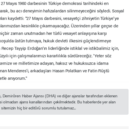
 Mayıs 1960 darbesinin Türkiye demokrasi tarihindeki en
arak, bu acı deneyimin hafızalardan silinmeyeceğini söyledi. Sosyal
rı kaydetti: "27 Mayıs darbesini, vesayetçi zihniyetin Türkiye'ye
alarımızdan kesinlikle çıkarmayacağız. Üzerinden yıllar geçse de
hiçbir zaman unutmadan her türlü vesayet anlayışına karşı
koşulda üstün tutmaya, hukuk devleti ilkesini güçlendirmeye
ep Tayyip Erdoğan'ın liderliğinde istiklal ve istikbalimiz için,
yılı için çalışmalarımızı kararlılıkla sürdüreceğiz. 'Yeter söz
ülkemize ve milletimize adayan, haksız ve hukuksuzca idama
 Menderes'i, arkadaşları Hasan Polatkan ve Fatin Rüştü
etle anıyorum."
), Demirören Haber Ajansı (DHA) ve diğer ajanslar tarafından eklenen
esi olmadan ajans kanallarından çekilmektedir. Bu haberlerde yer alan
itemizin hiç bir editörü sorumlu tutulamaz...