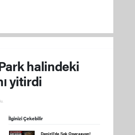
 Park halindeki
 yitirdi
u.
İlginizi Çekebilir
Denizli'de Şok Operasyon!