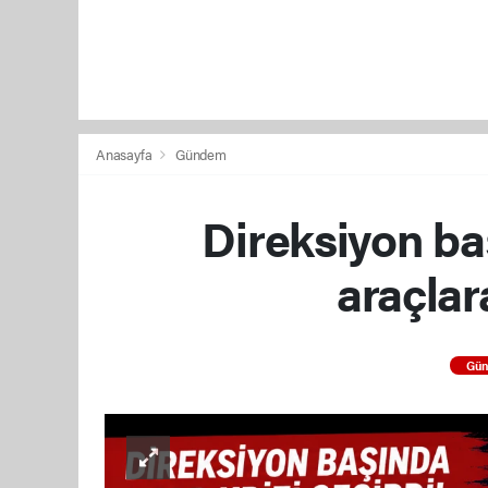
Anasayfa
Gündem
Direksiyon baş
araçlar
Gü