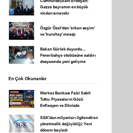
Cumhurbaşkanı Erdoğan:
Gazze bayramın en büyük
vicdan sınavıdır
Özgür Özel’den 'erken seçim'
ve 'kurultay' mesajı
Bakan Gürlek duyurdu...
Fenerbahçe otobüsüne saldırı
dosyasında yeni gelişme
En Çok Okunanlar
Merkez Bankası Faizi Sabit
Tuttu: Piyasaların Gözü
Enflasyon ve Dövizde
SGK’dan milyonları ilgilendiren
yönetmelik değişikliği: Yeni
dönem başladı