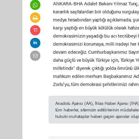
ANKARA-BHA Adalet Bakanı Yılmaz Tunç, 27
karanlık sayfalardan biri olduğunu vurgulay
medya hesabından yaptığı açıklamada, şunla
karşı yaptığı en büyük kötülük olarak hafız
demokrasimizin yaşadığı bu acı tecrübeyi 
demokrasimizi korumaya, milli iradeyi her 
devam edeceğiz. Cumhurbaşkanımız Sayın Rec
daha güçlü ve büyük Türkiye için, Türkiye Yüz
milletindir' diyerek çıktığı yolda ömrünü 
mahkum edilen merhum Başbakanımız Adnan
Zorlu'yu, tüm demokrasi şehitlerimizi rahm
Anadolu Ajansı (AA), İhlas Haber Ajansı (İHA
tüm haberler, sitemizin editörlerinin müdahal
hukuki muhataplar haberi geçen ajanslar olup s