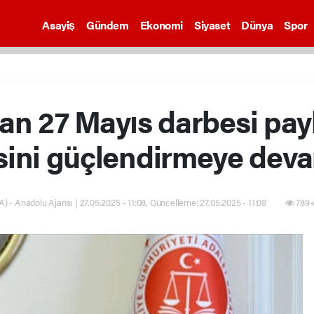
Asayiş
Gündem
Ekonomi
Siyaset
Dünya
Spor
tan 27 Mayıs darbesi pay
kesini güçlendirmeye dev
) - Anadolu Ajansı | 27.05.2025 - 11:08, Güncelleme: 27.05.2025 - 11:08
789+