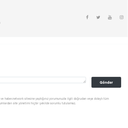
m
Gönder
ve haber.network sitesine yaptığınız yorumunuzla ilgili doğrudan veya dolaylı tüm
umlardan site yönetimi hiçbir şekilde sorumlu tutulamaz.