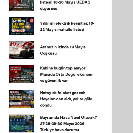
listesi! 18-20 Mayıs UEDAŞ
duyurusu
Yıldırım elektrik kesintisi: 18-
22 Mayıs mahalle listesi
Atamızın İzinde 19 Mayıs
Coşkusu
Kabine bugün toplanıyor!
Masada Orta Doğu, ekonomi
ve güvenlik var
Hatay’da felaket gecesi:
Heyelan can aldı, yollar göle
döndü
Bayramda Hava Nasıl Olacak?
27-28-29-30 Mayıs 2026
Türkiye hava durumu