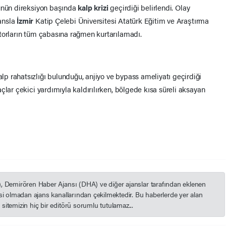
cünün direksiyon başında
kalp krizi
geçirdiği belirlendi. Olay
ansla
İzmir
Katip Çelebi Üniversitesi Atatürk Eğitim ve Araştırma
torların tüm çabasına rağmen kurtarılamadı.
 rahatsızlığı bulunduğu, anjiyo ve bypass ameliyatı geçirdiği
çlar çekici yardımıyla kaldırılırken, bölgede kısa süreli aksayan
), Demirören Haber Ajansı (DHA) ve diğer ajanslar tarafından eklenen
esi olmadan ajans kanallarından çekilmektedir. Bu haberlerde yer alan
itemizin hiç bir editörü sorumlu tutulamaz...