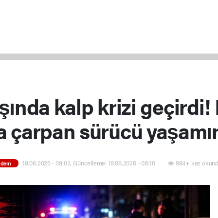
ında kalp krizi geçirdi!
a çarpan sürücü yaşamını
18.06.2026 - 08:03, Güncelleme: 18.06.2026 - 08:10
984+ kez okund
ndem